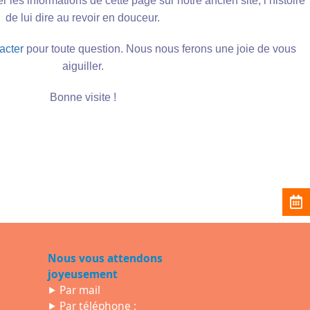
 les informations de cette page sur notre ancien site, l’histoire
de lui dire au revoir en douceur.
acter
pour toute question. Nous nous ferons une joie de vous
aiguiller.
Bonne visite !
Nous vous attendons
joyeusement
⯈
Par mail
⯈ Par téléphone :