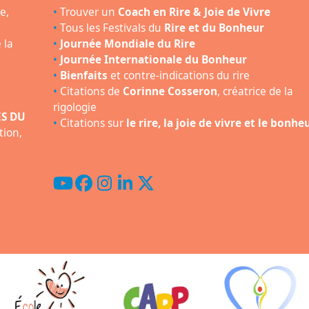
e,
•
Trouver un
Coach en Rire & Joie de Vivre
•
Tous les Festivals du
Rire et du Bonheur
 la
•
Journée Mondiale du Rire
•
Journée Internationale du Bonheur
•
Bienfaits
et contre-indications du rire
•
Citations de
Corinne Cosseron
, créatrice de la
rigologie
ES DU
•
Citations sur
le rire, la joie de vivre et le bonhe
tion,
YouTube
Facebook
Instagram
LinkedIn
Twitter
(deprecated)