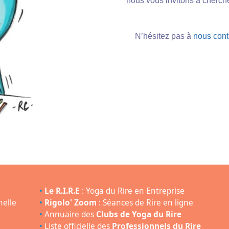
nous vous invitons à chercher
N’hésitez pas à
nous cont
•
Le R.I.R.E
: Yoga du Rire en Entreprise
nelle
•
Rigolo' Zoom
: Séances de Rire en ligne
•
Annuaire des
Clubs de Yoga du Rire
•
Liste officielle des
Professionnels du Rire