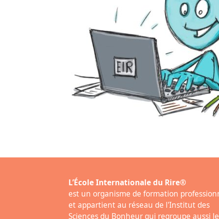
L’École Internationale du Rire®
est un organisme de formation profession
et appartient au réseau de l'Institut des
Sciences du Bonheur qui regroupe aussi le