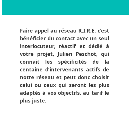
go
to
the
first
slide
Faire appel au réseau R.I.R.E, c’est
bénéficier du contact avec un seul
interlocuteur, réactif et dédié à
votre projet, Julien Peschot, qui
connait les spécificités de la
centaine d’intervenants actifs de
notre réseau et peut donc choisir
celui ou ceux qui seront les plus
adaptés à vos objectifs, au tarif le
plus juste.