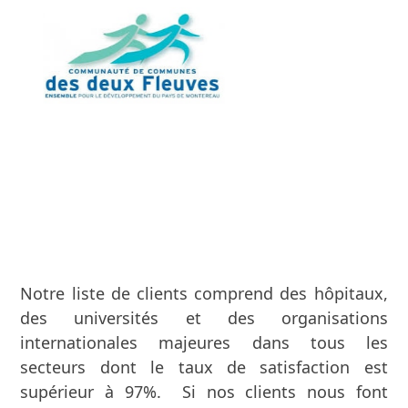
Use
the
left
and
right
arrow
keys
to
access
the
carousel
navigation
buttons
Notre liste de clients comprend des hôpitaux,
des universités et des organisations
internationales majeures dans tous les
secteurs dont le taux de satisfaction est
supérieur à 97%. Si nos clients nous font