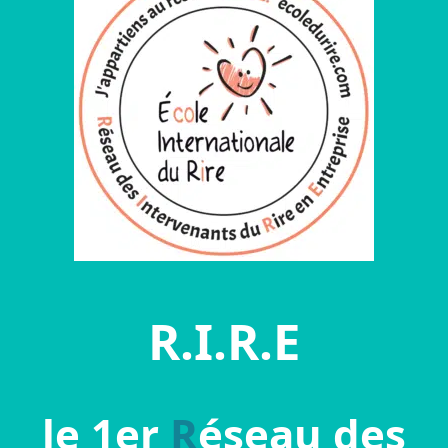
R.I.R.E
le 1
er
R
éseau des