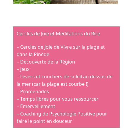
Cercles de Joie et Méditations du Rire
– Cercles de Joie de Vivre sur la plage et
dans la Pinède
– Découverte de la Région
– Jeux
– Levers et couchers de soleil au dessus de
la mer (car la plage est courbe !)
– Promenades
– Temps libres pour vous ressourcer
– Emerveillement
– Coaching de Psychologie Positive pour
faire le point en douceur