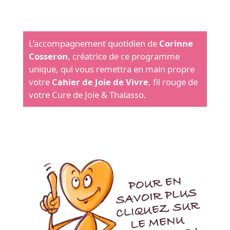
L’accompagnement quotidien de
Corinne
Cosseron
, créatrice de ce programme
unique, qui vous remettra en main propre
votre
Cahier de Joie de Vivre
, fil rouge de
votre Cure de Joie & Thalasso.