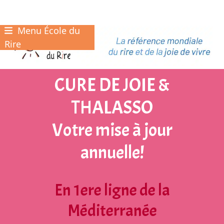
Menu École du
Skip
to
Rire
content
CURE DE JOIE &
THALASSO
Votre mise à jour
annuelle!
En 1ere ligne de la
Méditerranée