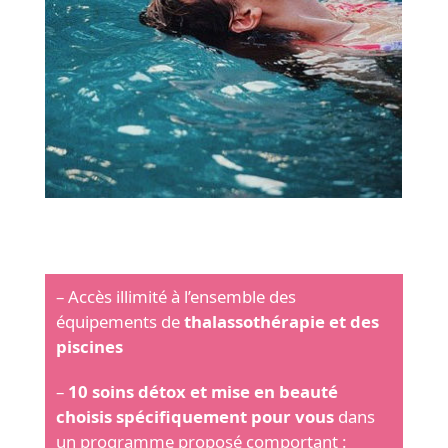
– Accès illimité à l’ensemble des
équipements de
thalassothérapie et des
piscines
–
10 soins détox et mise en beauté
choisis spécifiquement pour vous
dans
un programme proposé comportant :