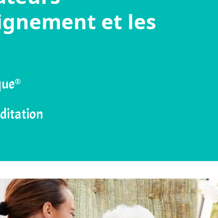
eignement et les
que®
éditation