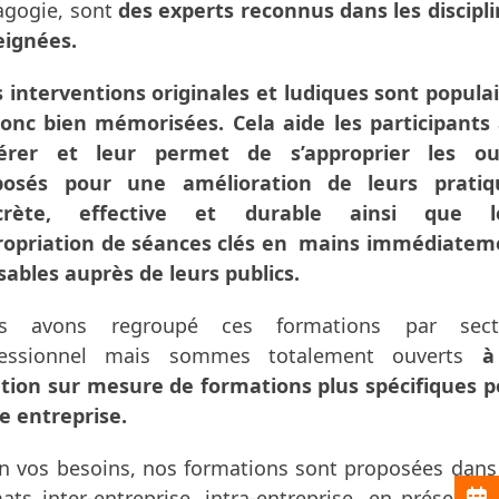
agogie, sont
des experts reconnus dans les discipl
eignées.
 interventions originales et ludiques sont popula
onc bien mémorisées. Cela aide les participants 
érer et leur permet de s’approprier les out
posés pour une amélioration de leurs pratiq
crète, effective et durable ainsi que l
ropriation de séances clés en mains immédiatem
isables auprès de leurs publics.
s avons regroupé ces formations par sect
fessionnel mais sommes totalement ouverts
à
tion sur mesure de formations plus spécifiques p
e entreprise.
n vos besoins, nos formations sont proposées dans
ats inter-entreprise, intra-entreprise, en présentie