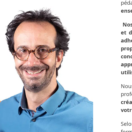
péd
ens
Nos
et d
adh
pro
con
app
util
Nou
pro
créa
votr
Selo
form