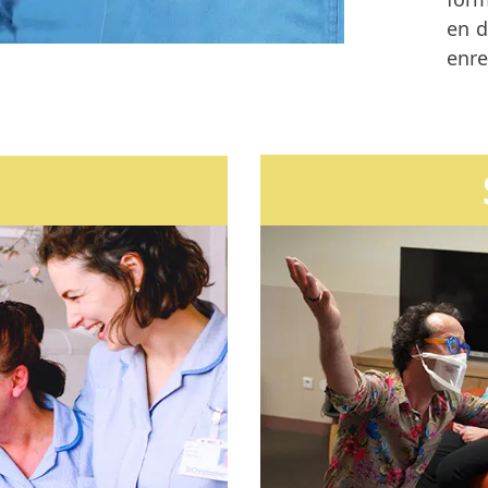
en d
enre