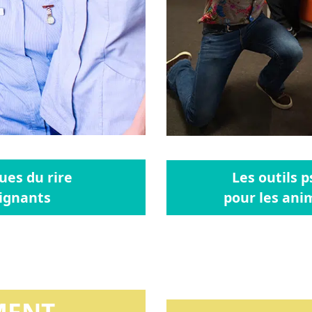
ues du rire
Les outils 
oignants
pour les ani