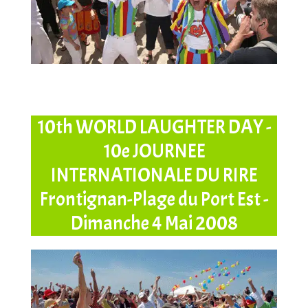
10th WORLD LAUGHTER DAY -
10e JOURNEE
INTERNATIONALE DU RIRE
Frontignan-Plage du Port Est -
Dimanche 4 Mai 2008