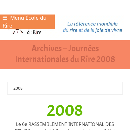
Menu École du
Skip
to
Rire
content
Archives – Journées
Internationales du Rire 2008
2008
2008
Le 6e RASSEMBLEMENT INTERNATIONAL DES