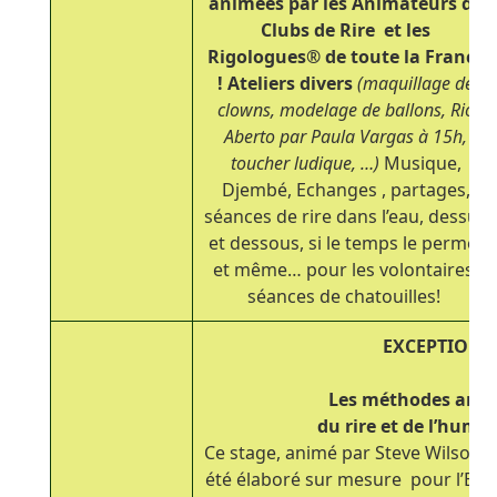
animées par les Animateurs de
Clubs de Rire et les
Rigologues
®
de toute la France
!
Ateliers divers
(maquillage de
clowns, modelage de ballons, Rio
Aberto par Paula Vargas à 15h,
toucher ludique, …)
Musique,
Djembé, Echanges , partages,
séances de rire dans l’eau, dessus
et dessous, si le temps le permet
et même… pour les volontaires,
séances de chatouilles!
EXCEPTIONNE
Les méthodes améri
du rire et de l’humo
Ce stage, animé par Steve Wilson v
été élaboré sur mesure pour l’Ecole 