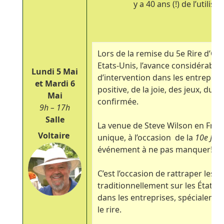
y a 40 ans (!) de l’utilis
Lors de la remise du 5
e
Rire d’Or
Etats-Unis, l’avance considérable
Lun
di 5 Mai
d’intervention dans les entrepris
et Mardi 6
positive, de la joie, des jeux, du 
Mai
confirmée.
9h – 17h
Salle
La venue de Steve Wilson en Fran
Voltaire
unique, à l’occasion de la
10
e
Jour
événement à ne pas manquer!
C’est l’occasion de rattraper les 
traditionnellement sur les États-
dans les entreprises, spécialemen
le rire.