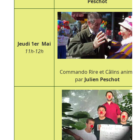
Peschot
Jeudi
1
er
Mai
11h-12h
Commando Rire et Câlins animé
par
Julien Peschot