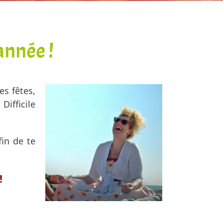
année !
es fêtes,
Difficile
fin de te
!