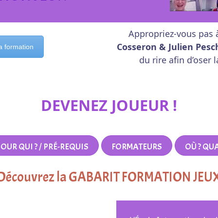
Appropriez-vous pas 
Cosseron & Julien
Pesc
a formation
du rire afin d’oser l
DEVENEZ JOUEUR !
OUR QUI ? / PRÉ-REQUIS
FORMATEURS
OÙ ? QU
Découvrez la GABARIT FORMATION JEU