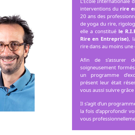
L’École Internationale d
interventions du
rire 
20 ans des professionne
de yoga du rire, rigolo
elle a constitué
le R.I
Rire en Entreprise)
, 
rire dans au moins une 
Afin de s’assurer d
soigneusement formés p
un programme d’excel
présent leur était ré
vous aussi suivre grâce
Il s’agit d’un program
la fois d’approfondir v
vous professionnelleme