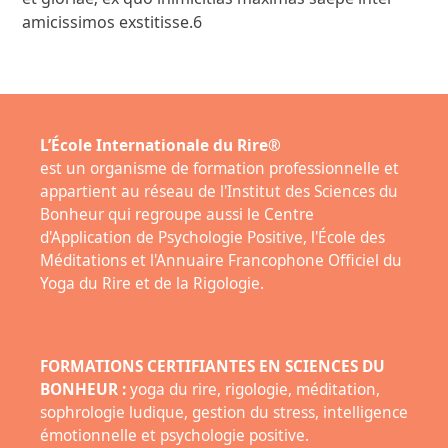
amicissimos exstitisse.6
L’École Internationale du Rire®
est un organisme de formation professionnelle et
appartient au réseau de l'Institut des Sciences du
Bonheur qui regroupe aussi le Centre
d'Application de Psychologie Positive, l'École des
Méditations et l'Annuaire Francophone Officiel du
Yoga du Rire et de la Rigologie.
FORMATIONS CERTIFIANTES EN SCIENCES DU
BONHEUR :
yoga du rire, rigologie, méditation,
sophrologie ludique, gestion du stress, intelligence
émotionnelle et psychologie positive.