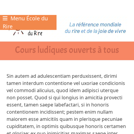
Menu École du
Skip
to
Rire
content
Cours ludiques ouverts à tous
Sin autem ad adulescentiam perduxissent, dirimi
tamen interdum contentione vel uxoriae condicionis
vel commodi alicuius, quod idem adipisci uterque
non posset. Quod si qui longius in amicitia provecti
essent, tamen saepe labefactari, si in honoris
contentionem incidissent; pestem enim nullam
maiorem esse amicitiis quam in plerisque pecuniae
cupiditatem, in optimis quibusque honoris certamen
et gloriae; ex quo inimicitias maximas saepe inter