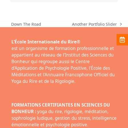
Another Portfolio Slider
Down The Road
next
previous
post:
post:
L’École Internationale du Rire®
est un organisme de formation professionnelle et
appartient au réseau de l'Institut des Sciences du
Bonheur qui regroupe aussi le Centre
d'Application de Psychologie Positive, l'École des
Méditations et l'Annuaire Francophone Officiel du
Yoga du Rire et de la Rigologie.
FORMATIONS CERTIFIANTES EN SCIENCES DU
BONHEUR :
yoga du rire, rigologie, méditation,
sophrologie ludique, gestion du stress, intelligence
émotionnelle et psychologie positive.