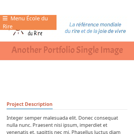
Menu École du
Skip
to
Rire
content
Another Portfolio Single Image
Project Description
Integer semper malesuada elit. Donec consequat
nulla nunc. Praesent nisi ipsum, imperdiet et
venenatis et, sagittis nec mi. Phasellus luctus diam