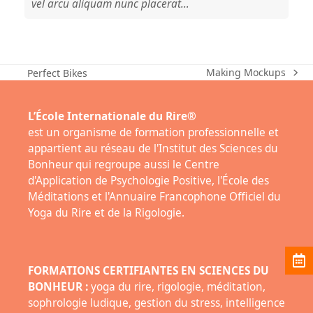
vel arcu aliquam nunc placerat…
Making Mockups
Perfect Bikes
next
previous
post:
post:
L’École Internationale du Rire®
est un organisme de formation professionnelle et
appartient au réseau de l'Institut des Sciences du
Bonheur qui regroupe aussi le Centre
d'Application de Psychologie Positive, l'École des
Méditations et l'Annuaire Francophone Officiel du
Yoga du Rire et de la Rigologie.
FORMATIONS CERTIFIANTES EN SCIENCES DU
BONHEUR :
yoga du rire, rigologie, méditation,
sophrologie ludique, gestion du stress, intelligence