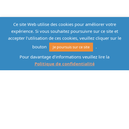
Ce site Web utilise des cookies pour améliorer votre
expérience. Si vous souhaitez poursuivre sur ce site et
accepter l'utilisation de ces cookies, veuillez cliquer sur le
bouton
.
Je poursuis sur ce site
Pour davantage d'informations veuillez lire la
Politique de confidentialité
We’re Here For You
Sed nec suscipit neque. Pellentesque habitant morbi
tristique rutrum senectus et netus et malesuada
fames ac turpis egestas. Nunc odio, leo id imperdiet
fermentum, mauris nisi auctor eros, eu suscipit mi