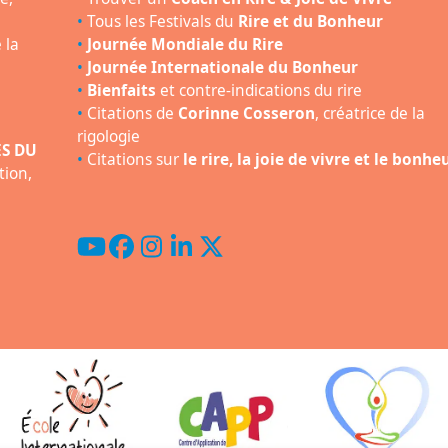
•
Tous les Festivals du
Rire et du Bonheur
 la
•
Journée Mondiale du Rire
•
Journée Internationale du Bonheur
•
Bienfaits
et contre-indications du rire
•
Citations de
Corinne Cosseron
, créatrice de la
rigologie
ES DU
•
Citations sur
le rire, la joie de vivre et le bonhe
tion,
YouTube
Facebook
Instagram
LinkedIn
Twitter
(deprecated)