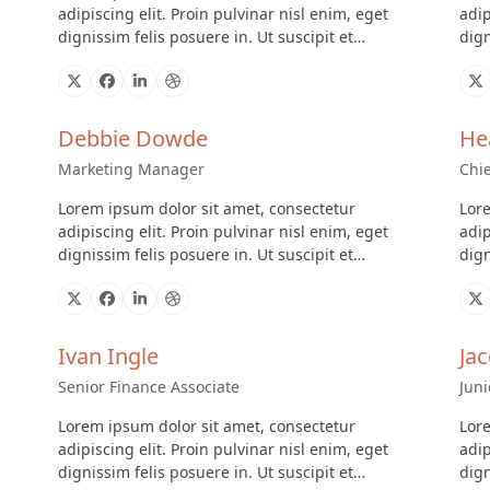
adipiscing elit. Proin pulvinar nisl enim, eget
adip
dignissim felis posuere in. Ut suscipit et…
dign
X
Facebook
Linkedin
Dribbble
X
Debbie Dowde
He
Marketing Manager
Chie
Lorem ipsum dolor sit amet, consectetur
Lore
adipiscing elit. Proin pulvinar nisl enim, eget
adip
dignissim felis posuere in. Ut suscipit et…
dign
X
Facebook
Linkedin
Dribbble
X
Ivan Ingle
Jac
Senior Finance Associate
Juni
Lorem ipsum dolor sit amet, consectetur
Lore
adipiscing elit. Proin pulvinar nisl enim, eget
adip
dignissim felis posuere in. Ut suscipit et…
dign