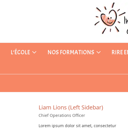
Skip
to
content
L’ÉCOLE
NOS FORMATIONS
RIRE 
Liam Lions (Left Sidebar)
Chief Operations Officer
Lorem ipsum dolor sit amet, consectetur