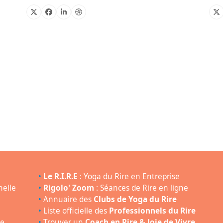
X
Facebook
Linkedin
Dribbble
X
•
Le R.I.R.E
: Yoga du Rire en Entreprise
nelle
•
Rigolo' Zoom
: Séances de Rire en ligne
•
Annuaire des
Clubs de Yoga du Rire
•
Liste officielle des
Professionnels du Rire
e,
•
Trouver un
Coach en Rire & Joie de Vivre