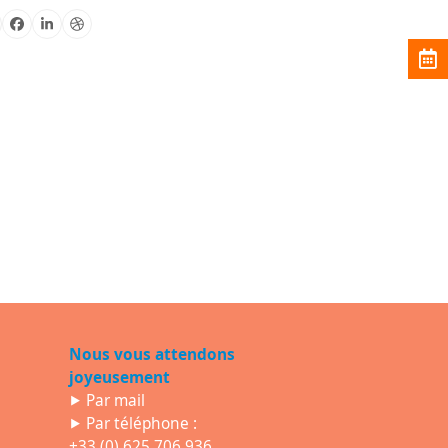
Facebook
Linkedin
Dribbble
Nous vous attendons
joyeusement
⯈
Par mail
⯈ Par téléphone :
+33 (0) 625 706 936