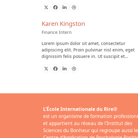
X
Facebook
Linkedin
Dribbble
Karen Kingston
Finance Intern
Lorem ipsum dolor sit amet, consectetur
adipiscing elit. Proin pulvinar nisl enim, eget
dignissim felis posuere in. Ut suscipit et…
X
Facebook
Linkedin
Dribbble
L’École Internationale du Rire®
est un organisme de formation profession
et appartient au réseau de l'Institut des
Sciences du Bonheur qui regroupe aussi le
Centre d'Application de Psychologie Positiv