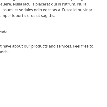
posuere. Nulla iaculis placerat dui in rutrum. Nulla
psum, et sodales odio egestas a. Fusce id pulvinar
emper lobortis eros ut sagittis.
evada
 have about our products and services. Feel free to
hods: