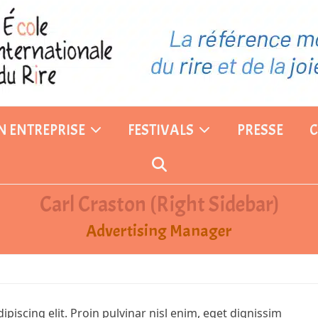
EN ENTREPRISE
FESTIVALS
PRESSE
Carl Craston (Right Sidebar)
Advertising Manager
piscing elit. Proin pulvinar nisl enim, eget dignissim