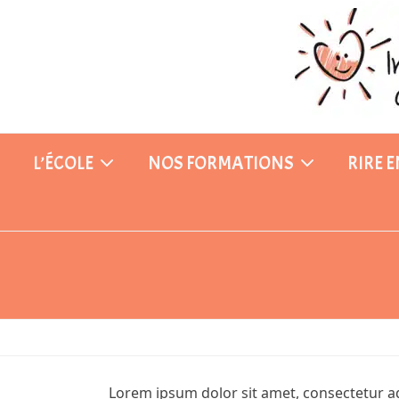
Skip
to
content
L’ÉCOLE
NOS FORMATIONS
RIRE 
Lorem ipsum dolor sit amet, consectetur adi