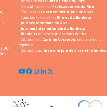
•
Annuaire des
Clubs de Yoga du Rire
•
Liste officielle des
Professionnels du Rire
e,
•
Trouver un
Coach en Rire & Joie de Vivre
•
Tous les Festivals du
Rire et du Bonheur
 la
•
Journée Mondiale du Rire
•
Journée Internationale du Bonheur
•
Bienfaits
et contre-indications du rire
•
Citations de
Corinne Cosseron
, créatrice de la
rigologie
ES DU
•
Citations sur
le rire, la joie de vivre et le bonhe
tion,
YouTube
Facebook
Instagram
LinkedIn
Twitter
(deprecated)