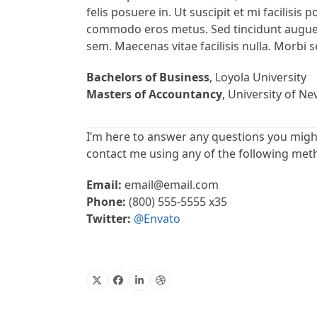
felis posuere in. Ut suscipit et mi facilisis 
commodo eros metus. Sed tincidunt augue i
sem. Maecenas vitae facilisis nulla. Morbi s
Bachelors of Business
, Loyola University
Masters of Accountancy
, University of N
I’m here to answer any questions you might
contact me using any of the following met
Email:
email@email.com
Phone:
(800) 555-5555 x35
Twitter:
@Envato
X
Facebook
Linkedin
Dribbble