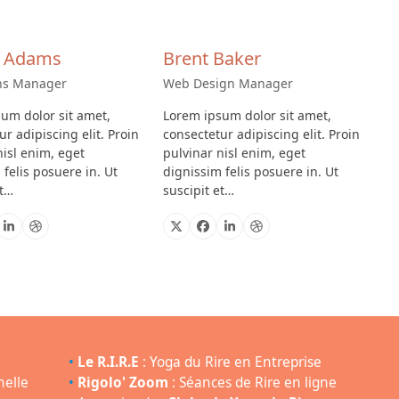
a Adams
Brent Baker
ns Manager
Web Design Manager
um dolor sit amet,
Lorem ipsum dolor sit amet,
r adipiscing elit. Proin
consectetur adipiscing elit. Proin
nisl enim, eget
pulvinar nisl enim, eget
 felis posuere in. Ut
dignissim felis posuere in. Ut
et…
suscipit et…
cebook
Linkedin
Dribbble
X
Facebook
Linkedin
Dribbble
•
Le R.I.R.E
: Yoga du Rire en Entreprise
nelle
•
Rigolo' Zoom
: Séances de Rire en ligne