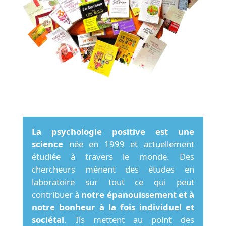
La psychologie positive est une
science
née en 1999 et actuellement
étudiée à travers le monde. Des
chercheurs mènent des études en
laboratoire sur tout ce qui peut
contribuer à
notre épanouissement et à
notre bonheur à la fois individuel et
sociétal
. Ils mettent au point des